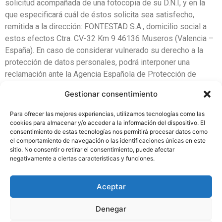
solicitud acompañada de una fotocopia de su D.N.I, y en la
que especificará cuál de éstos solicita sea satisfecho,
remitida a la dirección: FONTESTAD S.A., domicilio social a
estos efectos Ctra. CV-32 Km 9 46136 Museros (Valencia –
España). En caso de considerar vulnerado su derecho a la
protección de datos personales, podrá interponer una
reclamación ante la Agencia Española de Protección de
Datos (
www.agpd.es
).
Gestionar consentimiento
MEDIDAS DE SEGURIDAD
Finalmente se informa que FONTESTAD S.A., adoptará en su
Para ofrecer las mejores experiencias, utilizamos tecnologías como las
sistema de información las medidas técnicas y organizativas
cookies para almacenar y/o acceder a la información del dispositivo. El
consentimiento de estas tecnologías nos permitirá procesar datos como
legalmente requeridas, a fin de garantizar la seguridad y
el comportamiento de navegación o las identificaciones únicas en este
confidencialidad de los datos almacenados, evitando así, su
sitio. No consentir o retirar el consentimiento, puede afectar
alteración, pérdida, tratamiento o acceso no autorizado;
negativamente a ciertas características y funciones.
teniendo en cuenta el estado de la técnica, los costes de
aplicación, y la naturaleza, el alcance, el contexto y los fines
Aceptar
del tratamiento, así como riesgos de probabilidad y gravedad
variables asociadas a cada uno de los tratamientos. Si tiene
Denegar
alguna pregunta sobre esta Política de Privacidad, rogamos